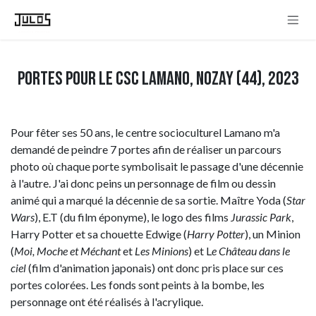
Se rendre au contenu
Portes pour le CSC Lamano, Nozay (44), 2023
Pour fêter ses 50 ans, le centre socioculturel Lamano m'a
demandé de peindre 7 portes afin de réaliser un parcours
photo où chaque porte symbolisait le passage d'une décennie
à l'autre. J'ai donc peins un personnage de film ou dessin
animé qui a marqué la décennie de sa sortie. Maître Yoda (
Star
Wars
), E.T (du film éponyme), le logo des films
Jurassic Park
,
Harry Potter et sa chouette Edwige (
Harry Potter
), un Minion
(
Moi, Moche et Méchant
et
Les Minions
) et L
e Château dans le
ciel
(film d'animation japonais) ont donc pris place sur ces
portes colorées. Les fonds sont peints à la bombe, les
personnage ont été réalisés à l'acrylique.